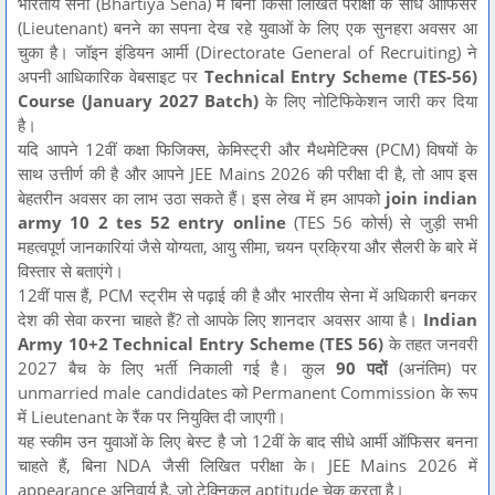
भारतीय सेना (Bhartiya Sena) में बिना किसी लिखित परीक्षा के सीधे ऑफिसर
(Lieutenant) बनने का सपना देख रहे युवाओं के लिए एक सुनहरा अवसर आ
चुका है। जॉइन इंडियन आर्मी (Directorate General of Recruiting) ने
अपनी आधिकारिक वेबसाइट पर
Technical Entry Scheme (TES-56)
Course (January 2027 Batch)
के लिए नोटिफिकेशन जारी कर दिया
है।
यदि आपने 12वीं कक्षा फिजिक्स, केमिस्ट्री और मैथमेटिक्स (PCM) विषयों के
साथ उत्तीर्ण की है और आपने JEE Mains 2026 की परीक्षा दी है, तो आप इस
बेहतरीन अवसर का लाभ उठा सकते हैं। इस लेख में हम आपको
join indian
army 10 2 tes 52 entry online
(TES 56 कोर्स) से जुड़ी सभी
महत्वपूर्ण जानकारियां जैसे योग्यता, आयु सीमा, चयन प्रक्रिया और सैलरी के बारे में
विस्तार से बताएंगे।
12वीं पास हैं, PCM स्ट्रीम से पढ़ाई की है और भारतीय सेना में अधिकारी बनकर
देश की सेवा करना चाहते हैं? तो आपके लिए शानदार अवसर आया है।
Indian
Army 10+2 Technical Entry Scheme (TES 56)
के तहत जनवरी
2027 बैच के लिए भर्ती निकाली गई है। कुल
90 पदों
(अनंतिम) पर
unmarried male candidates को Permanent Commission के रूप
में Lieutenant के रैंक पर नियुक्ति दी जाएगी।
यह स्कीम उन युवाओं के लिए बेस्ट है जो 12वीं के बाद सीधे आर्मी ऑफिसर बनना
चाहते हैं, बिना NDA जैसी लिखित परीक्षा के। JEE Mains 2026 में
appearance अनिवार्य है, जो टेक्निकल aptitude चेक करता है।