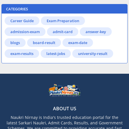
CATEGORIES
Career Guide
Exam Preparation
admission-exam
admit-card
answer-key
blogs
board-result
exam-date
exam-results
latest-jobs
university-result
ABOUT US
Naukri Nirnay is India's trusted education portal for the
latest Sarkari Naukri, Admit Cards, Results, and Government
Schemes. We are committed to providing accurate and fast