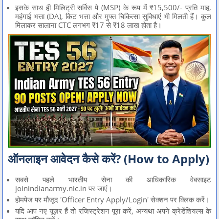
इसके साथ ही मिलिट्री सर्विस पे (MSP) के रूप में ₹15,500/- प्रति माह,
महंगाई भत्ता (DA), किट भत्ता और मुफ्त चिकित्सा सुविधाएं भी मिलती हैं। कुल
मिलाकर सालाना CTC लगभग ₹17 से ₹18 लाख होता है।
ऑनलाइन आवेदन कैसे करें? (How to Apply)
सबसे पहले भारतीय सेना की आधिकारिक वेबसाइट
joinindianarmy.nic.in
पर जाएं।
होमपेज पर मौजूद 'Officer Entry Apply/Login' सेक्शन पर क्लिक करें।
यदि आप नए यूज़र हैं तो रजिस्ट्रेशन पूरा करें, अन्यथा अपने क्रेडेंशियल्स के