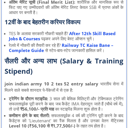
अंतिम मेरिट सूची (Final Merit List):
शारीरिक और मानसिक रूप से
फिट पाए गए उम्मीदवारों की अंतिम मेरिट लिस्ट केवल SSB में प्राप्त अंकों के
आधार पर बनती है।
12वीं के बाद बेहतरीन करियर विकल्प
TES के अलावा सरकारी नौकरी चाहते हैं?
After 12th Skill Based
Jobs & Courses
पढ़कर अपने लिए बेस्ट ऑप्शन चुनें।
रेलवे में नौकरी की तैयारी कर रहे हैं?
Railway TC Kaise Bane –
Complete Guide
से स्टेप-बाय-स्टेप जानकारी हासिल करें।
सैलरी और अन्य लाभ (Salary & Training
Stipend)
join indian army 10 2 tes 52 entry salary
भारतीय सेना में
मिलने वाले सबसे शानदार पे-पैकेजों में से एक है:
ट्रेनिंग के दौरान स्टाइपेंड:
3 साल की बेसिक मिलिट्री और टेक्निकल ट्रेनिंग
सफलतापूर्वक पूरी करने के बाद जब कैडेट IMA देहरादून जाते हैं (चौथे वर्ष में),
तो उन्हें
₹56,100/- प्रति माह
का स्टाइपेंड मिलना शुरू होता है।
कमीशन होने के बाद सैलरी:
सफलतापूर्वक 4 वर्ष की ट्रेनिंग पूरी करने के बाद
कैडेट्स को 'Lieutenant' का रैंक मिलता है और उनका वेतन मैट्रिक्स
Level 10 (₹56,100 से ₹1,77,500/-)
के तहत तय होता है।