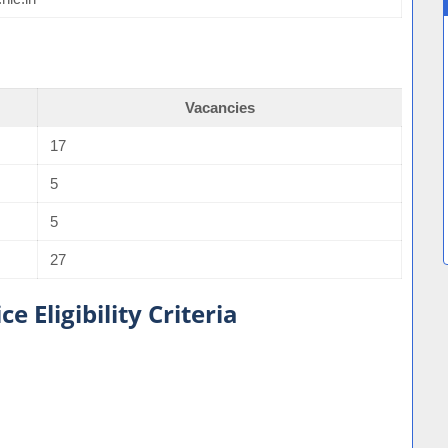
Vacancies
17
5
5
27
e Eligibility Criteria