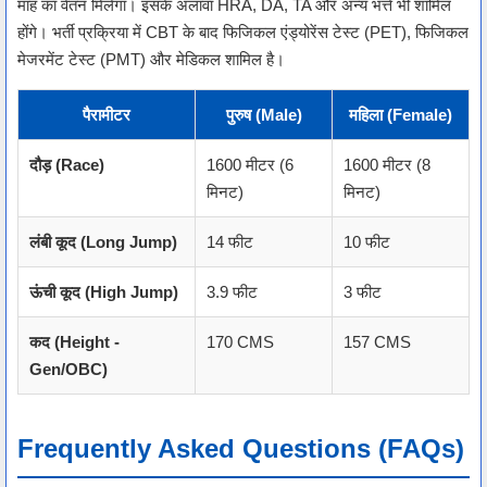
माह का वेतन मिलेगा। इसके अलावा HRA, DA, TA और अन्य भत्ते भी शामिल
होंगे। भर्ती प्रक्रिया में CBT के बाद फिजिकल एंड्योरेंस टेस्ट (PET), फिजिकल
मेजरमेंट टेस्ट (PMT) और मेडिकल शामिल है।
पैरामीटर
पुरुष (Male)
महिला (Female)
दौड़ (Race)
1600 मीटर (6
1600 मीटर (8
मिनट)
मिनट)
लंबी कूद (Long Jump)
14 फीट
10 फीट
ऊंची कूद (High Jump)
3.9 फीट
3 फीट
कद (Height -
170 CMS
157 CMS
Gen/OBC)
Frequently Asked Questions (FAQs)