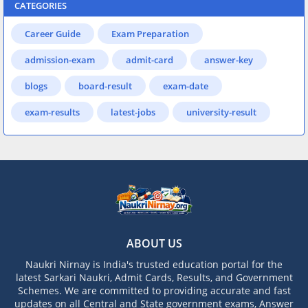
CATEGORIES
Career Guide
Exam Preparation
admission-exam
admit-card
answer-key
blogs
board-result
exam-date
exam-results
latest-jobs
university-result
ABOUT US
Naukri Nirnay is India's trusted education portal for the
latest Sarkari Naukri, Admit Cards, Results, and Government
Schemes. We are committed to providing accurate and fast
updates on all Central and State government exams, Answer