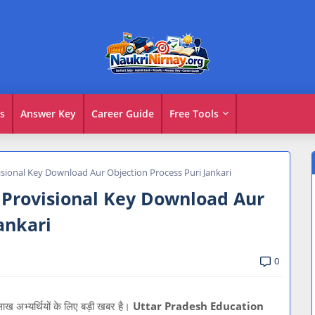
s
Answer Key
Career Guide
Free Tools
sional Key Download Aur Objection Process Puri Jankari
 Provisional Key Download Aur
ankari
0
ाख अभ्यर्थियों के लिए बड़ी खबर है।
Uttar Pradesh Education