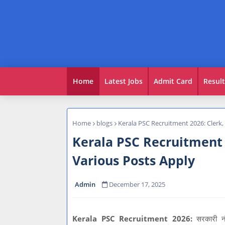
Home
Latest Jobs
Admit Card
Result
Home
blogs
Kerala PSC Recruitment 2026: Clerk
Kerala PSC Recruitment 
Various Posts Apply
Admin
December 17, 2025
Kerala PSC Recruitment 2026:
सरकारी न