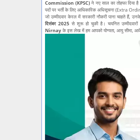
Commission (KPSC)
ने नए साल का तोहफा दिया ह
पदों पर भर्ती के लिए आधिकारिक अधिसूचना (Extra Ord
जो उम्मीदवार केरल में सरकारी नौकरी पाना चाहते हैं, 
दिसंबर 2025
से शुरू हो चुकी है। चयनित उम्मीदवा
Nirnay
के इस लेख में हम आपको योग्यता, आयु सीमा, आवे