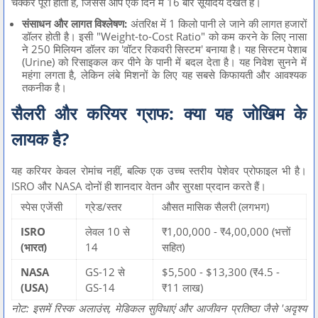
चक्कर पूरा होता है, जिससे आप एक दिन में 16 बार सूर्योदय देखते हैं।
संसाधन और लागत विश्लेषण:
अंतरिक्ष में 1 किलो पानी ले जाने की लागत हजारों
डॉलर होती है। इसी "Weight-to-Cost Ratio" को कम करने के लिए नासा
ने 250 मिलियन डॉलर का 'वॉटर रिकवरी सिस्टम' बनाया है। यह सिस्टम पेशाब
(Urine) को रिसाइकल कर पीने के पानी में बदल देता है। यह निवेश सुनने में
महंगा लगता है, लेकिन लंबे मिशनों के लिए यह सबसे किफायती और आवश्यक
तकनीक है।
सैलरी और करियर ग्राफ: क्या यह जोखिम के
लायक है?
यह करियर केवल रोमांच नहीं, बल्कि एक उच्च स्तरीय पेशेवर प्रोफाइल भी है।
ISRO और NASA दोनों ही शानदार वेतन और सुरक्षा प्रदान करते हैं।
स्पेस एजेंसी
ग्रेड/स्तर
औसत मासिक सैलरी (लगभग)
ISRO
लेवल 10 से
₹1,00,000 - ₹4,00,000 (भत्तों
(भारत)
14
सहित)
NASA
GS-12 से
$5,500 - $13,300 (₹4.5 -
(USA)
GS-14
₹11 लाख)
नोट: इसमें रिस्क अलाउंस, मेडिकल सुविधाएं और आजीवन प्रतिष्ठा जैसे 'अदृश्य