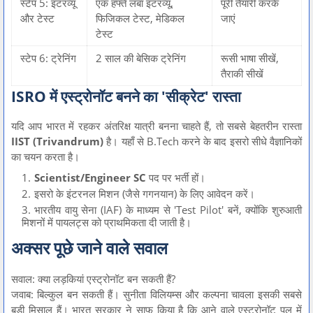
स्टेप 5: इंटरव्यू
एक हफ्ते लंबा इंटरव्यू,
पूरी तैयारी करके
और टेस्ट
फिजिकल टेस्ट, मेडिकल
जाएं
टेस्ट
स्टेप 6: ट्रेनिंग
2 साल की बेसिक ट्रेनिंग
रूसी भाषा सीखें,
तैराकी सीखें
ISRO में एस्ट्रोनॉट बनने का 'सीक्रेट' रास्ता
यदि आप भारत में रहकर अंतरिक्ष यात्री बनना चाहते हैं, तो सबसे बेहतरीन रास्ता
IIST (Trivandrum)
है। यहाँ से B.Tech करने के बाद इसरो सीधे वैज्ञानिकों
का चयन करता है।
Scientist/Engineer SC
पद पर भर्ती हों।
इसरो के इंटरनल मिशन (जैसे गगनयान) के लिए आवेदन करें।
भारतीय वायु सेना (IAF) के माध्यम से 'Test Pilot' बनें, क्योंकि शुरुआती
मिशनों में पायलट्स को प्राथमिकता दी जाती है।
अक्सर पूछे जाने वाले सवाल
सवाल: क्या लड़कियां एस्ट्रोनॉट बन सकती हैं?
जवाब: बिल्कुल बन सकती हैं। सुनीता विलियम्स और कल्पना चावला इसकी सबसे
बड़ी मिसाल हैं। भारत सरकार ने साफ किया है कि आने वाले एस्ट्रोनॉट पूल में