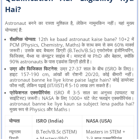
Hai?
Astronaut बनने का रास्ता मुश्किल है, लेकिन नामुमकिन नहीं। यहां मुख्य
योग्यताएं हैं:
शैक्षणिक योग्यता
: 12th ke baad astronaut kaise bane? 10+2 में
PCM (Physics, Chemistry, Maths) के साथ कम से कम 60% मार्क्स
जरूरी। उसके बाद बैचलर डिग्री (B.Tech/B.Sc) एयरोस्पेस इंजीनियरिंग,
फिजिक्स, मैथ्स या कंप्यूटर साइंस में। मास्टर्स या PhD और बेहतर, क्योंकि
90% astronauts के पास एडवांस डिग्री होती है।
उम्र और फिजिकल फिटनेस
: उम्र 27-37 साल के बीच (ISRO के लिए)।
हाइट 157-190 cm, आंखों की रोशनी 20/20, कोई बीमारी नहीं।
astronaut banne ke liye kitne paise lagte hain? कोई डायरेक्ट
फीस नहीं, लेकिन पढ़ाई (IIT/IIST) में 5-10 लाख लग सकते हैं।
प्रोफेशनल एक्सपीरियंस
: ISRO में 3-5 साल का अनुभव (पायलट या
साइंटिस्ट) जरूरी। NASA के लिए 1000+ घंटे जेट फ्लाइंग एक्सपीरियंस।
astronaut banne ke liye kaun sa subject lena padta hai?
मुख्य रूप से Physics और Maths।
योग्यता
ISRO (India)
NASA (USA)
न्यूनतम
B.Tech/B.Sc (STEM)
Masters in STEM +
डिग्री
+ Masters/PhD
2-3 साल एक्सपीरियंस