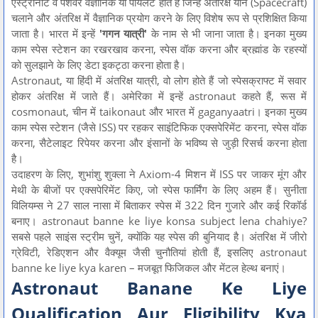
एस्ट्रोनॉट वे पेशेवर वैज्ञानिक या पायलट होते हैं जिन्हें अंतरिक्ष यान (Spacecraft)
चलाने और अंतरिक्ष में वैज्ञानिक प्रयोग करने के लिए विशेष रूप से प्रशिक्षित किया
जाता है। भारत में इन्हें
'गगन यात्री'
के नाम से भी जाना जाता है। इनका मुख्य
काम स्पेस स्टेशन का रखरखाव करना, स्पेस वॉक करना और ब्रह्मांड के रहस्यों
को सुलझाने के लिए डेटा इकट्ठा करना होता है।
Astronaut, या हिंदी में अंतरिक्ष यात्री, वो लोग होते हैं जो स्पेसक्राफ्ट में सवार
होकर अंतरिक्ष में जाते हैं। अमेरिका में इन्हें astronaut कहते हैं, रूस में
cosmonaut, चीन में taikonaut और भारत में gaganyaatri। इनका मुख्य
काम स्पेस स्टेशन (जैसे ISS) पर रहकर साइंटिफिक एक्सपेरिमेंट करना, स्पेस वॉक
करना, सैटेलाइट रिपेयर करना और इंसानों के भविष्य से जुड़ी रिसर्च करना होता
है।
उदाहरण के लिए, शुभांशु शुक्ला ने Axiom-4 मिशन में ISS पर जाकर मूंग और
मेथी के बीजों पर एक्सपेरिमेंट किए, जो स्पेस फार्मिंग के लिए अहम हैं। सुनीता
विलियम्स ने 27 साल नासा में बिताकर स्पेस में 322 दिन गुजारे और कई रिकॉर्ड
बनाए। astronaut banne ke liye konsa subject lena chahiye?
सबसे पहले साइंस स्ट्रीम चुनें, क्योंकि यह स्पेस की बुनियाद है। अंतरिक्ष में जीरो
ग्रेविटी, रेडिएशन और वैक्यूम जैसी चुनौतियां होती हैं, इसलिए astronaut
banne ke liye kya karen – मजबूत फिजिकल और मेंटल हेल्थ बनाएं।
Astronaut Banane Ke Liye
Qualification Aur Eligibility Kya