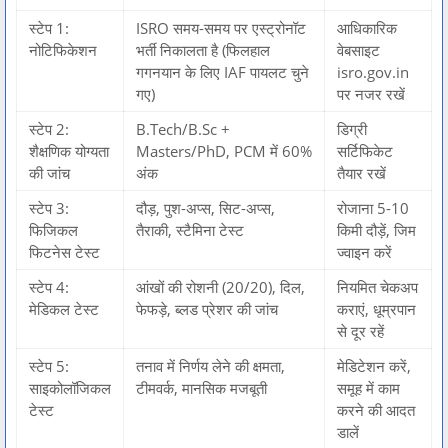
स्टेप 1:
ISRO समय-समय पर एस्ट्रोनॉट
आधिकारिक
नोटिफिकेशन
भर्ती निकालता है (फिलहाल
वेबसाइट
गगनयान के लिए IAF पायलट चुने
isro.gov.in
गए)
पर नजर रखें
स्टेप 2:
B.Tech/B.Sc
+
डिग्री
शैक्षणिक योग्यता
Masters/PhD, PCM में 60%
सर्टिफिकेट
की जांच
अंक
तैयार रखें
स्टेप 3:
दौड़, पुश-अप्स, सिट-अप्स,
रोजाना 5-10
फिजिकल
तैराकी, स्टैमिना टेस्ट
किमी दौड़ें, जिम
फिटनेस टेस्ट
ज्वाइन करें
स्टेप 4:
आंखों की रोशनी (20/20), दिल,
नियमित चेकअप
मेडिकल टेस्ट
फेफड़े, ब्लड प्रेशर की जांच
कराएं, धूम्रपान
से दूर रहें
स्टेप 5:
तनाव में निर्णय लेने की क्षमता,
मेडिटेशन करें,
साइकोलॉजिकल
टीमवर्क, मानसिक मजबूती
समूह में काम
टेस्ट
करने की आदत
डालें