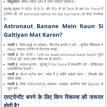
सिमुलेशन
: वॉमिट कॉमेट प्लेन में जीरो ग्रेविटी प्रैक्टिस।
शुभांशु शुक्ला ने NDA से B.Sc और IISc से M.Tech के बाद Air Force में
ट्रेनिंग ली, जो astronaut banne ke liye kya karen का बेस्ट एग्जांपल
है।
Astronaut Banane Mein Kaun Si
Galtiyan Mat Karen?
गलती 1
: सिर्फ पढ़ाई पर फोकस। फिटनेस इग्नोर न करें – सुनीता विलियम्स ने
Navy पायलट ट्रेनिंग से फिटनेस बनाई।
गलती 2
: लेट स्टार्ट। 12th ke baad astronaut kaise bane? तुरंत
STEM चुनें, वरना उम्र सीमा पार हो जाएगी।
गलती 3
: अनुभव इग्नोर। शुभांशु ने Air Force से पायलटिंग ली – प्रैक्टिकल
एक्सपीरियंस जरूरी।
गलती 4
: मेंटल स्ट्रेंथ कम। स्पेस में 6 महीने अकेले रहना – टीमवर्क और
पेशेंस सीखें।
गलती 5
: सिर्फ ISRO/NASA फोकस। प्राइवेट कंपनियां जैसे SpaceX से
शुरू करें।
एस्ट्रोनॉट बनने के लिए किन स्किल्स की जरूरत
होती है?