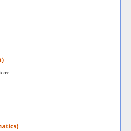
h)
ions:
matics)