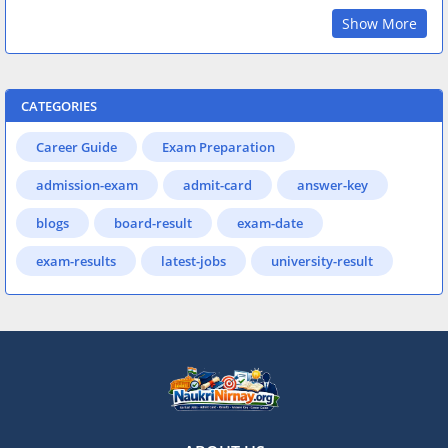
Show More
CATEGORIES
Career Guide
Exam Preparation
admission-exam
admit-card
answer-key
blogs
board-result
exam-date
exam-results
latest-jobs
university-result