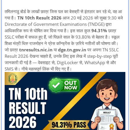
तमिलनाडु बोर्ड के लाखों छात्र जिस पल का बेसब्री से इंतज़ार कर रहे थे, वह आ
गया है।
TN 10th Result 2026
आज 20 मई 2026 को सुबह 9:30 बजे
Directorate of Government Examinations (TNDGE) द्वारा
आधिकारिक रूप से घोषित कर दिया गया है। इस साल कुल
94.31%
छात्र
SSLC परीक्षा में सफल हुए हैं, जो पिछले साल के 93.80% से बेहतर है। स्कूल
शिक्षा मंत्री थिरु राजमोहन ने प्रेस कॉन्फ्रेंस के ज़रिये नतीजों की घोषणा की।
जो छात्र
tnresults.nic.in
या
dge.tn.gov.in
पर अपना TN SSLC
Result 2026 देखना चाहते हैं, उनके लिए इस लेख में step-by-step पूरी
जानकारी दी गई है — वेबसाइट से, DigiLocker से, WhatsApp से और
SMS से। नीचे महत्वपूर्ण लिंक भी दिए गए हैं।