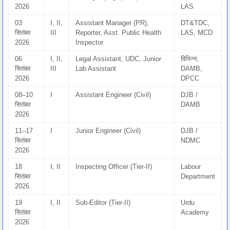
2026
LAS
03
I, II,
Assistant Manager (PR),
DT&TDC,
सितंबर
III
Reporter, Asst. Public Health
LAS, MCD
2026
Inspector
06
I, II,
Legal Assistant, UDC, Junior
विभिन्न,
सितंबर
III
Lab Assistant
DAMB,
2026
DPCC
08–10
I
Assistant Engineer (Civil)
DJB /
सितंबर
DAMB
2026
11–17
I
Junior Engineer (Civil)
DJB /
सितंबर
NDMC
2026
18
I, II
Inspecting Officer (Tier-II)
Labour
सितंबर
Department
2026
19
I, II
Sub-Editor (Tier-II)
Urdu
सितंबर
Academy
2026