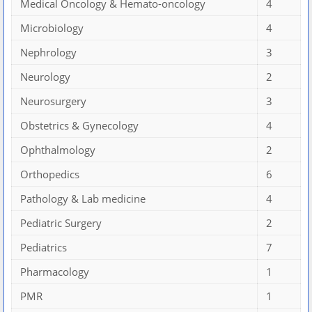
Medical Oncology & Hemato-oncology
4
Microbiology
4
Nephrology
3
Neurology
2
Neurosurgery
3
Obstetrics & Gynecology
4
Ophthalmology
2
Orthopedics
6
Pathology & Lab medicine
4
Pediatric Surgery
2
Pediatrics
7
Pharmacology
1
PMR
1