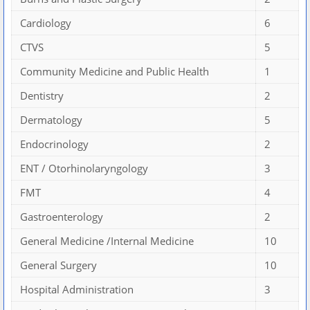
Cardiology
6
CTVS
5
Community Medicine and Public Health
1
Dentistry
2
Dermatology
5
Endocrinology
2
ENT / Otorhinolaryngology
3
FMT
4
Gastroenterology
2
General Medicine /Internal Medicine
10
General Surgery
10
Hospital Administration
3