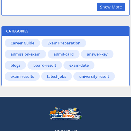
Show More
CATEGORIES
Career Guide
Exam Preparation
admission-exam
admit-card
answer-key
blogs
board-result
exam-date
exam-results
latest-jobs
university-result