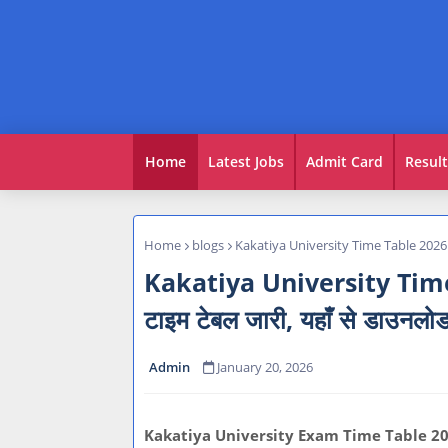
Home
Latest Jobs
Admit Card
Result
Home
blogs
Kakatiya University Time Table 2026: काक
Kakatiya University Time T
टाइम टेबल जारी, यहाँ से डाउनलो
Admin
January 20, 2026
Kakatiya University Exam Time Table 20