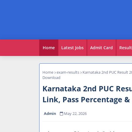
Home
Latest Jobs
Admit Card
Result
Home
exam-results
Karnataka 2nd PUC Result 20
Download
Karnataka 2nd PUC Resu
Link, Pass Percentage 
Admin
May 22, 2026