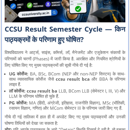
CCSU Result Semester Cycle — किन
पाठ्यक्रमों के परिणाम हुए घोषित?
विश्वविद्यालय ने आर्ट्स, साइंस, कॉमर्स, लॉ, मैनेजमेंट और एजुकेशन संकायों के
परिणामों को चरणों (Phases) में जारी किया है. आरक्षित और नियमित श्रेणियों के
लिए घोषित किए गए मुख्य पाठ्यक्रमों की सूची नीचे दी गई है:
UG कोर्सेज:
BA, BSc, BCom (NEP और non-NEP सिस्टम) के साथ-
साथ व्यावसायिक कोर्सेज जैसे
ccsu result bca
और BBA के परिणाम
लाइव हैं.
लॉ कोर्सेज:
ccsu result ba
LLB, BCom LLB (सेमेस्टर I, III, V) और
LLM के परिणाम घोषित हो चुके हैं.
PG कोर्सेज:
MA (हिंदी, अंग्रेजी, इतिहास, राजनीति विज्ञान), MSc (भौतिकी,
रसायन विज्ञान, गणित) और MCom सेमेस्टर III के परिणाम जारी किए गए हैं.
नीचे दी गई तालिका में हाल ही में अपडेट किए गए मुख्य पाठ्यक्रमों और उनकी
घोषणा तिथियों को देखा जा सकता है:
नोट:
यदि आपके पाठ्यक्रम के आगे "Detain" स्थिति दिखाई दे रही है, तो इसका